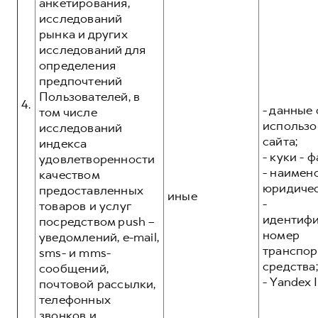
анкетирования,
исследований
рынка и других
исследований для
определения
предпочтений
Пользователей, в
4.
- данные 
том числе
использо
исследований
сайта;
индекса
- куки - 
удовлетворенности
- наимен
качеством
юридичес
предоставленных
иные
-
товаров и услуг
идентиф
посредством push –
номер
уведомлений, e-mail,
транспор
sms- и mms-
средства;
сообщений,
- Yandex I
почтовой рассылки,
телефонных
звонков и