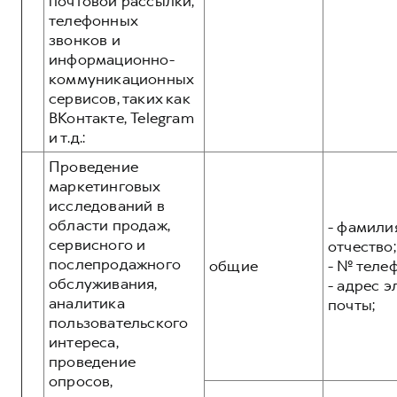
почтовой рассылки,
телефонных
звонков и
информационно-
коммуникационных
сервисов, таких как
ВКонтакте, Telegram
и т.д.:
Проведение
маркетинговых
исследований в
области продаж,
- фамилия
сервисного и
отчество;
послепродажного
общие
- № теле
обслуживания,
- адрес 
аналитика
почты;
пользовательского
интереса,
проведение
опросов,