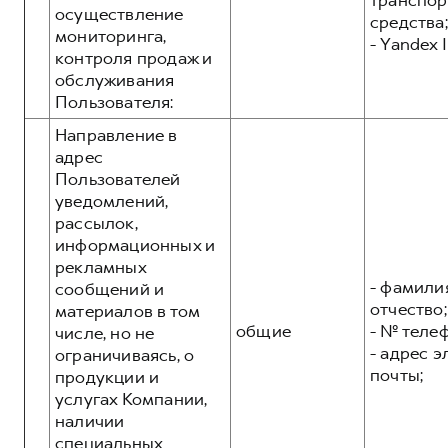
транспор
осуществление
средства;
мониторинга,
- Yandex I
контроля продаж и
обслуживания
Пользователя:
Направление в
адрес
Пользователей
уведомлений,
рассылок,
информационных и
рекламных
- фамилия
сообщений и
отчество;
материалов в том
общие
- № теле
числе, но не
- адрес 
ограничиваясь, о
почты;
продукции и
услугах Компании,
наличии
специальных