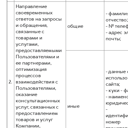
Направление
своевременных
- фамилия
ответов на запросы
отчество;
и обращения,
общие
- № теле
связанные с
- адрес 
товарами и
почты;
услугами,
предоставляемыми
Пользователями и
ее партнерами,
оптимизация
- данные 
процессов
использо
2.
взаимодействия с
сайта;
Пользователями,
- куки - 
оказание
- наимен
консультационных
юридичес
иные
услуг, связанных с
-
предоставлением
идентиф
товаров и услуг
номер
Компании,