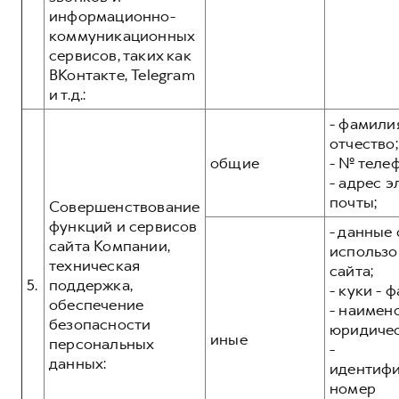
информационно-
коммуникационных
сервисов, таких как
ВКонтакте, Telegram
и т.д.:
- фамилия
отчество;
общие
- № теле
- адрес 
почты;
Совершенствование
функций и сервисов
- данные 
сайта Компании,
использо
техническая
сайта;
5.
поддержка,
- куки - 
обеспечение
- наимен
безопасности
юридичес
иные
персональных
-
данных:
идентиф
номер