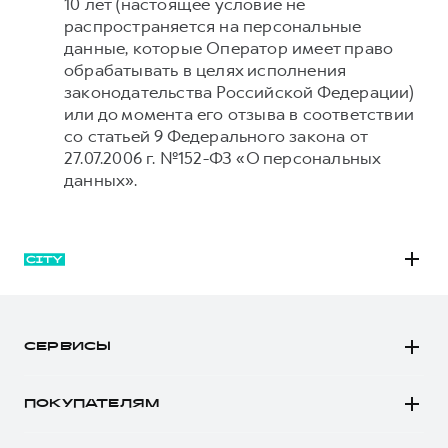
10 лет (настоящее условие не
распространяется на персональные
данные, которые Оператор имеет право
обрабатывать в целях исполнения
законодательства Российской Федерации)
или до момента его отзыва в соответствии
со статьей 9 Федерального закона от
27.07.2006 г. №152-ФЗ «О персональных
данных».
M6
JOLION
СЕРВИСЫ
DARGO
Автомобили в наличии
DARGO Х
ПОКУПАТЕЛЯМ
Заказать тест-драйв
F7
Автомобили в наличии
Рассчитать кредит