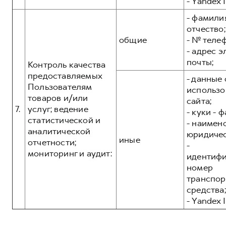
- Yandex I
- фамилия
отчество;
общие
- № теле
- адрес 
почты;
Контроль качества
предоставляемых
- данные 
Пользователям
использо
товаров и/или
сайта;
7.
услуг; ведение
- куки - 
статистической и
- наимен
аналитической
юридичес
иные
отчетности;
-
мониторинг и аудит:
идентиф
номер
транспор
средства;
- Yandex I