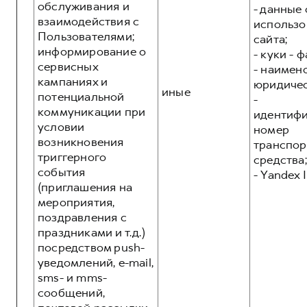
обслуживания и
- данные 
взаимодействия с
использо
Пользователями;
сайта;
информирование о
- куки - 
сервисных
- наимен
кампаниях и
юридичес
иные
потенциальной
-
коммуникации при
идентиф
условии
номер
возникновения
транспор
триггерного
средства;
события
- Yandex I
(приглашения на
мероприятия,
поздравления с
праздниками и т.д.)
посредством push-
уведомлений, e-mail,
sms- и mms-
сообщений,