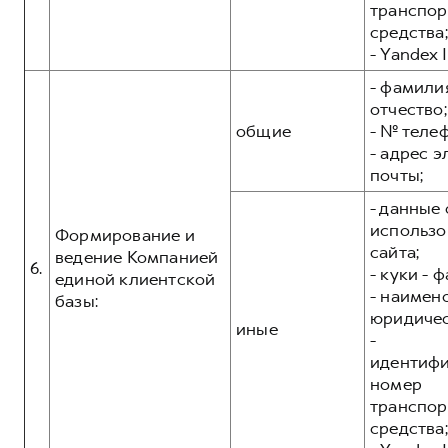
транспор
средства;
- Yandex I
- фамилия
отчество;
общие
- № теле
- адрес 
почты;
- данные 
использо
Формирование и
сайта;
ведение Компанией
6.
- куки - 
единой клиентской
- наимен
базы:
юридичес
иные
-
идентиф
номер
транспор
средства;