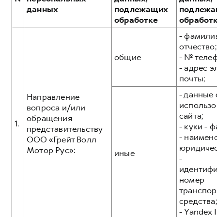
Сервис для корпоративных клиентов
данных
подлежащих
подлежа
HAVAL Лизинг
АКСЕССУАРЫ HAVAL
обработке
обработ
Автомобильные аксессуары
- фамилия
отчество;
АКСЕССУАРЫ HAVAL
Коллекция CITY
общие
- № теле
Автомобильные аксессуары
Коллекция Базовая
- адрес 
почты;
Коллекция CITY
Коллекция Детская
- данные 
Коллекция Базовая
Направление
использо
вопроса и/или
Коллекция Детская
сайта;
обращения
1.
- куки - 
представительству
- наимен
ООО «Грейт Волл
юридичес
Мотор Рус»:
иные
-
идентиф
номер
транспор
средства;
- Yandex I