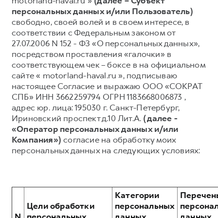
motorland-haval.ru »
(далее – Субъект
персональных данных и/или Пользователь)
Тест-драйв
СЕРВИСНОЕ ОБСЛУЖИВАНИЕ
О дилере
свободно, своей волей и в своем интересе, в
Трейд-ин
Нулевое ТО
Наша команда
соответствии с Федеральным законом от
27.07.2006 N 152 - ФЗ «О персональных данных»,
DARGO
DARGO X
Программа «Помощь на дороге»
Контакты
от 3 199 000 ₽
от 3 499 000 ₽
посредством проставления «галочки» в
КРЕДИТ И СТРАХОВАНИЕ
Регламенты технического обслуживания
соответствующем чек – боксе в на официальном
сайте « motorland-haval.ru », подписываю
Кредитный калькулятор
Электронный ПТС
настоящее Согласие и выражаю ООО «СОКРАТ
Страхование
СПБ» ИНН 3662259794 ОГРН 1183668006873 ,
адрес юр. лица: 195030 г. Санкт-Петербург,
Кредит
ПОДДЕРЖКА
Ириновский проспект д.10 Лит.А.
(далее -
F7
F7X
GWM Безопасность
от 2 899 000 ₽
от 3 599 000 ₽
«Оператор персональных данных и/или
Компания»)
согласие на обработку моих
КОРПОРАТИВНЫМ КЛИЕНТАМ
Гарантия HAVAL
персональных данных на следующих условиях:
Для малого бизнеса
Мобильное приложение GWM
Корпоративным клиентам
Программа «HAVAL Защита+»
Крупным корпоративным клиентам
Руководства по эксплуатации
Категории
Перечен
POER
от 3 449 000 ₽
Система управления автопарком
Подписки
Цели обработки
персональных
персона
N
персональных
данных,
данных,