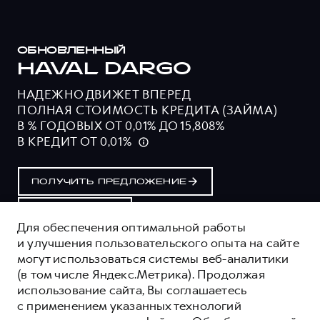
ОБНОВЛЕННЫЙ
HAVAL DARGO
НАДЕЖНО ДВИЖЕТ ВПЕРЕД
ПОЛНАЯ СТОИМОСТЬ КРЕДИТА (ЗАЙМА)
В % ГОДОВЫХ ОТ 0,01% ДО 15,808%
В КРЕДИТ ОТ 0,01%
ПОЛУЧИТЬ ПРЕДЛОЖЕНИЕ
ТЕСТ-ДРАЙВ
Для обеспечения оптимальной работы
и улучшения пользовательского опыта на сайте
могут использоваться системы веб-аналитики
ОЦЕНИВАЙТЕ СВОИ ФИНАНСОВЫЕ
(в том числе Яндекс.Метрика). Продолжая
ВОЗМОЖНОСТИ И РИСКИ
использование сайта, Вы соглашаетесь
ИЗУЧИТЕ ВСЕ УСЛОВИЯ КРЕДИТА (ЗАЙМА) НА
с применением указанных технологий
САЙТЕ: