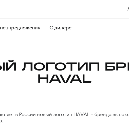
пецпредложения
О дилере
Й ЛОГОТИП Б
HAVAL
авляет в России новый логотип HAVAL – бренда высо
в.