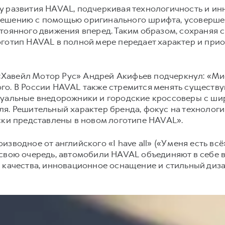
у развития HAVAL, подчеркивая технологичность и ин
решению с помощью оригинального шрифта, усоверше
тоянного движения вперед. Таким образом, сохраняя 
готип HAVAL в полной мере передает характер и прио
авейл Мотор Рус» Андрей Акифьев подчеркнул: «Мис
го. В России HAVAL также стремится менять существ
туальные внедорожники и городские кроссоверы с ш
я. Решительный характер бренда, фокус на технологи
ски представлены в новом логотипе HAVAL».
зводное от английского «I have all» («У меня есть вс
свою очередь, автомобили HAVAL объединяют в себе 
 качества, инновационное оснащение и стильный диза