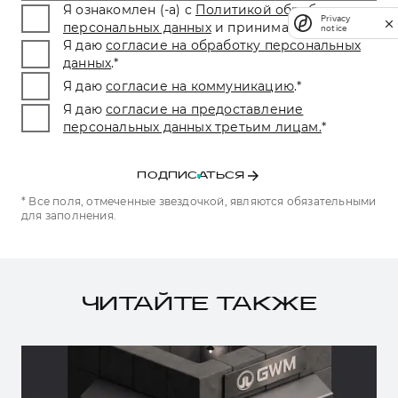
Я ознакомлен (-а) с
Политикой обработки
Privacy
персональных данных
и принимаю условия.
*
notice
Я даю
согласие на обработку персональных
данных
.
*
Я даю
согласие на коммуникацию
.
*
Я даю
согласие на предоставление
персональных данных третьим лицам.
*
ПОДПИСАТЬСЯ
* Все поля, отмеченные звездочкой, являются обязательными
для заполнения.
ЧИТАЙТЕ ТАКЖЕ