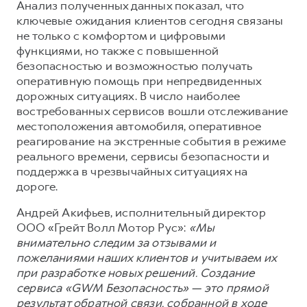
Сервис для корпоративных клиентов
Анализ полученных данных показал, что
ключевые ожидания клиентов сегодня связаны
HAVAL Лизинг
АКСЕССУАРЫ HAVAL
не только с комфортом и цифровыми
Автомобильные аксессуары
функциями, но также с повышенной
безопасностью и возможностью получать
АКСЕССУАРЫ HAVAL
Коллекция CITY
оперативную помощь при непредвиденных
Автомобильные аксессуары
Коллекция Базовая
дорожных ситуациях. В число наиболее
востребованных сервисов вошли отслеживание
Коллекция CITY
Коллекция Детская
местоположения автомобиля, оперативное
Коллекция Базовая
реагирование на экстренные события в режиме
реального времени, сервисы безопасности и
Коллекция Детская
поддержка в чрезвычайных ситуациях на
дороге.
Андрей Акифьев, исполнительный директор
ООО «Грейт Волл Мотор Рус»:
«Мы
внимательно следим за отзывами и
пожеланиями наших клиентов и учитываем их
при разработке новых решений. Создание
сервиса «GWM Безопасность» — это прямой
результат обратной связи, собранной в ходе