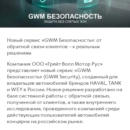
Тест-драйв
СЕРВИСНОЕ ОБСЛУЖИВАНИЕ
О дилере
Трейд-ин
Нулевое ТО
Наша команда
DARGO
DARGO X
Программа «Помощь на дороге»
Контакты
от 3 199 000 ₽
от 3 499 000 ₽
КРЕДИТ И СТРАХОВАНИЕ
Регламенты технического обслуживания
Новый сервис «GWM Безопасность»: от
обратной связи клиентов – к реальным
Кредитный калькулятор
Электронный ПТС
решениям
Страхование
Компания ООО «Грейт Волл Мотор Рус»
Кредит
ПОДДЕРЖКА
представляет новый сервис «GWM
F7
F7X
GWM Безопасность
от 2 899 000 ₽
от 3 599 000 ₽
Безопасность» (GWM Security), созданный для
владельцев автомобилей брендов HAVAL, TANK
КОРПОРАТИВНЫМ КЛИЕНТАМ
Гарантия HAVAL
и WEY в России. Новое решение разработано на
Для малого бизнеса
Мобильное приложение GWM
базе системной работы с обратной связью,
полученной от клиентов, а также внутреннего
Корпоративным клиентам
Программа «HAVAL Защита+»
исследования, проведенного компанией среди
Крупным корпоративным клиентам
Руководства по эксплуатации
действующих пользователей автомобилей
POER
концерна на российском рынке.
от 3 449 000 ₽
Система управления автопарком
Подписки