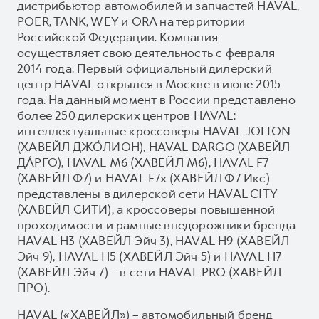
дистрибьютор автомобилей и запчастей HAVAL,
POER, TANK, WEY и ORA на территории
Российской Федерации. Компания
осуществляет свою деятельность с февраля
2014 года. Первый официальный дилерский
центр HAVAL открылся в Москве в июне 2015
года. На данный момент в России представлено
более 250 дилерских центров HAVAL:
интеллектуальные кроссоверы HAVAL JOLION
(ХАВЕЙЛ ДЖО́ЛИОН), HAVAL DARGO (ХАВЕЙЛ
ДА́РГО), HAVAL М6 (ХАВЕЙЛ M6), HAVAL F7
(ХАВЕЙЛ Ф7) и HAVAL F7x (ХАВЕЙЛ Ф7 Икс)
представлены в дилерской сети HAVAL CITY
(ХАВЕЙЛ СИТИ), а кроссоверы повышенной
проходимости и рамные внедорожники бренда
HAVAL H3 (ХАВЕЙЛ Эйч 3), HAVAL H9 (ХАВЕЙЛ
Эйч 9), HAVAL H5 (ХАВЕЙЛ Эйч 5) и HAVAL H7
(ХАВЕЙЛ Эйч 7) – в сети HAVAL PRO (ХАВЕЙЛ
ПРО).
HAVAL («ХАВЕЙЛ») – автомобильный бренд